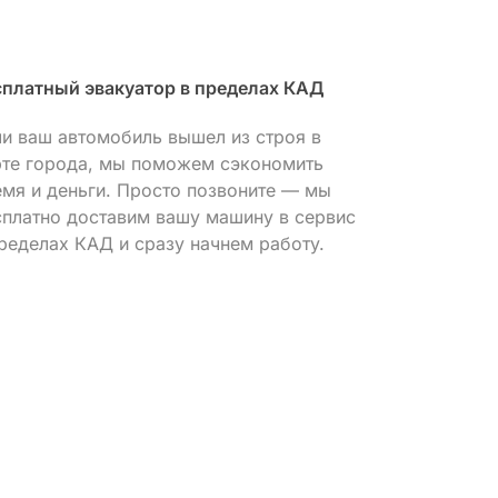
сплатный эвакуатор в пределах КАД
Профессиона
ли ваш автомобиль вышел из строя в
Используя с
рте города, мы поможем сэкономить
оборудовани
емя и деньги. Просто позвоните — мы
причину неи
сплатно доставим вашу машину в сервис
нашим масте
ределах КАД и сразу начнем работу.
максимально
лишних заме
расходов.