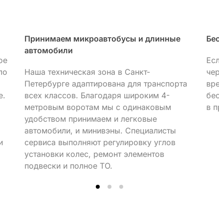
Принимаем микроавтобусы и длинные
Бе
автомобили
ое
Ес
ло
Наша техническая зона в Санкт-
че
Петербурге адаптирована для транспорта
вр
е.
всех классов. Благодаря широким 4-
бе
метровым воротам мы с одинаковым
в п
удобством принимаем и легковые
автомобили, и минивэны. Специалисты
и
сервиса выполняют регулировку углов
установки колес, ремонт элементов
подвески и полное ТО.