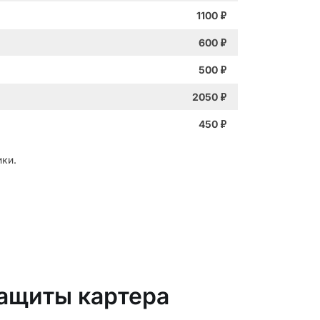
1100
₽
600
₽
500
₽
2050
₽
450
₽
ки.
защиты картера