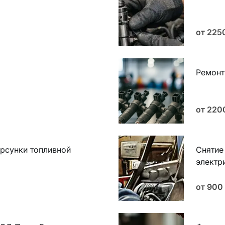
от 225
Ремонт
от 22
орсунки топливной
Снятие
электр
от 900