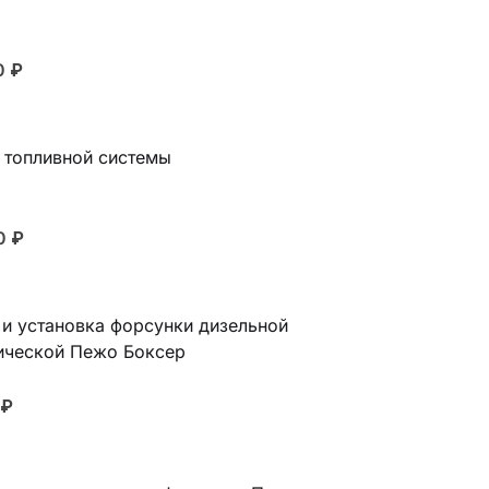
0
₽
 топливной системы
00
₽
 и установка форсунки дизельной
ической Пежо Боксер
₽