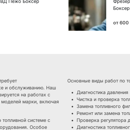
НВД Пежо Боксер
Фрезер
Боксер
от 600
требует
Основные виды работ по т
ке и обслуживанию. Наш
Диагностика давления 
зируется на работах с
Чистка и проверка то
х моделей марки, включая
Замена топливного фи
Ремонт или замена топ
 топливной системе с
Проверка регулятора 
орудования. Особое
Диагностика топливног