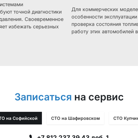
системами
Для коммерческих моделей
буют точной диагностики
особенности эксплуатации
 давления. Своевременное
проверка состояния топли
яет избежать серьезных
работу этих автомобилей в
Записаться
на сервис
ТО на Софийской
СТО на Шафировском
СТО Купчи
+7 812 237 39 43 доб. 1