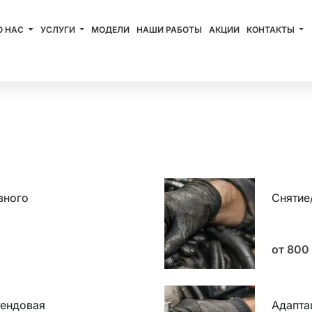
О НАС
УСЛУГИ
МОДЕЛИ
НАШИ РАБОТЫ
АКЦИИ
КОНТАКТЫ
Записаться
вного
Снятие
от 800
тендовая
Адапта