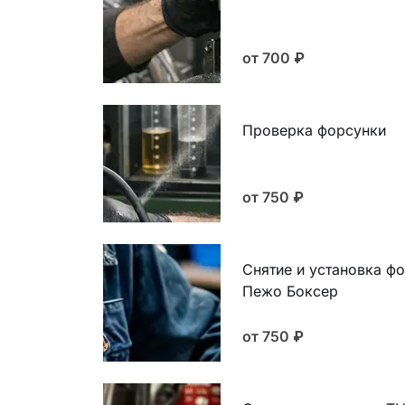
от 700
₽
Проверка форсунки
от 750
₽
Снятие и установка ф
Пежо Боксер
от 750
₽