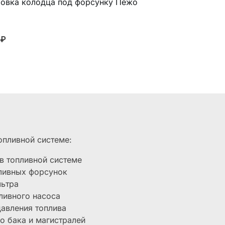
овка колодца под форсунку Пежо
₽
опливной системе:
в топливной системе
пливных форсунок
льтра
ливного насоса
давления топлива
о бака и магистралей