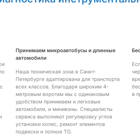
Принимаем микроавтобусы и длинные
Бе
автомобили
ое
Ес
ло
Наша техническая зона в Санкт-
че
Петербурге адаптирована для транспорта
вр
е.
всех классов. Благодаря широким 4-
бе
метровым воротам мы с одинаковым
в п
удобством принимаем и легковые
автомобили, и минивэны. Специалисты
и
сервиса выполняют регулировку углов
установки колес, ремонт элементов
подвески и полное ТО.