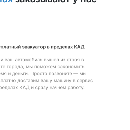
сплатный эвакуатор в пределах КАД
Профессиона
ли ваш автомобиль вышел из строя в
Используя с
рте города, мы поможем сэкономить
оборудовани
емя и деньги. Просто позвоните — мы
причину неи
сплатно доставим вашу машину в сервис
нашим масте
ределах КАД и сразу начнем работу.
максимально
лишних заме
расходов.