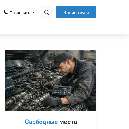
Записаться
Позвонить
Свободные
места