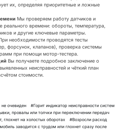
рует их, определяя приоритетные и ложные
ремени
Мы проверяем работу датчиков и
 реального времени: обороты, температура,
тчиков и другие ключевые параметры.
ри необходимости проводятся тесты
р, форсунок, клапанов), проверка системы
грамм при помощи мотор-тестера.
ций
Вы получаете подробное заключение о
 выявленных неисправностей и чёткий план
асчётом стоимости.
к не очевиден
#Горит индикатор неисправности систем
ывки, провалы или толчки при переключении передач
т, глохнет на холостых оборотах
#Возросли расход
мобиль заводится с трудом или глохнет сразу после