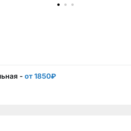
льная -
от 1850₽