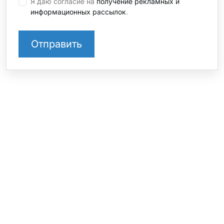
Я даю согласие на
получение рекламных и
информационных рассылок
.
СТО на Софийской
+7 812 237 39 43 доб. 1
Санкт-Петербург, ул. Софийская, 8, к.1
СТО на Шафировском
+7 812 237 39 43 доб. 3
Санкт-Петербург, Шафировский проспект, 22,