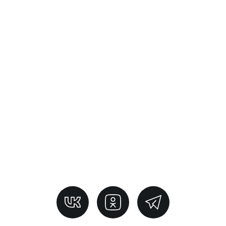
СТО на Софийской
+7 812 237 39 43 доб. 1
Санкт-Петербург, ул. Софийская, 8, к.1
СТО на Шафировском
+7 812 237 39 43 доб. 3
Санкт-Петербург, Шафировский проспект, 22,
корп. 5, стр. 2
СТО Купчино
+7 812 237 39 43 доб. 4
Санкт-Петербург, пр. Александровской Фермы 29
Лит 2 Г