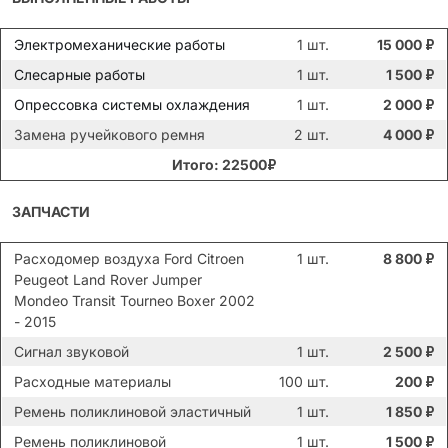
Электромеханические работы
1 шт.
15 000
₽
Слесарные работы
1 шт.
1 500
₽
Опрессовка системы охлаждения
1 шт.
2 000
₽
Замена ручейкового ремня
2 шт.
4 000
₽
Итого: 22500₽
ЗАПЧАСТИ
Расходомер воздуха Ford Citroen
1 шт.
8 800
₽
Peugeot Land Rover Jumper
Mondeo Transit Tourneo Boxer 2002
- 2015
Сигнал звуковой
1 шт.
2 500
₽
Расходные материалы
100 шт.
200
₽
Ремень поликлиновой эластичный
1 шт.
1 850
₽
Ремень поликлиновой
1 шт.
1 500
₽