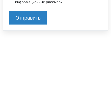
информационных рассылок
.
СТО на Софийской
+7 812 237 39 43 доб. 1
Санкт-Петербург, ул. Софийская, 8, к.1
СТО на Шафировском
+7 812 237 39 43 доб. 3
Санкт-Петербург, Шафировский проспект, 22,