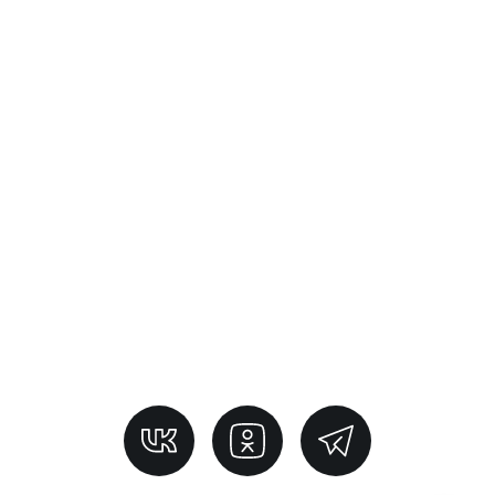
СТО на Софийской
+7 812 237 39 43 доб. 1
Санкт-Петербург, ул. Софийская, 8, к.1
СТО на Шафировском
+7 812 237 39 43 доб. 3
Санкт-Петербург, Шафировский проспект, 22,
корп. 5, стр. 2
СТО Купчино
+7 812 237 39 43 доб. 4
Санкт-Петербург, пр. Александровской Фермы 29
Лит 2 Г