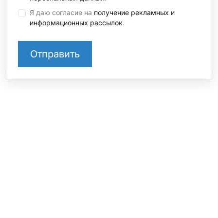
Я даю согласие на
получение рекламных и
информационных рассылок
.
СТО на Софийской
+7 812 237 39 43 доб. 1
Санкт-Петербург, ул. Софийская, 8, к.1
СТО на Шафировском
+7 812 237 39 43 доб. 3